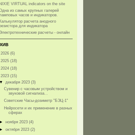
NIXIE VIRTUAL indicators on the site
Одна из самых крупных галерей
ламповых часов и индикаторов.
Калькулятор расчета анодного
резистора для индикатора
Электротехнические расчеты - онлайн
ХИВ
►
2026
(6)
►
2025
(18)
►
2024
(18)
▼
2023
(15)
▼
декабря 2023
(3)
Сувенир с часовым устройством и
звуковой сигнализа...
Советские Часы-дозиметр "БЭЦ-1"
Нейросети и их применение в разных
сферах
►
ноября 2023
(4)
►
октября 2023
(2)