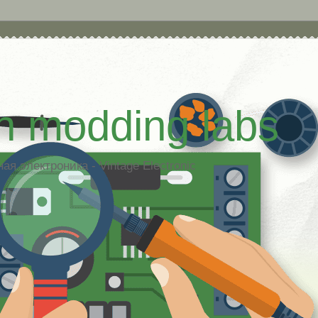
h modding labs
я электроника - Vintage Electronic