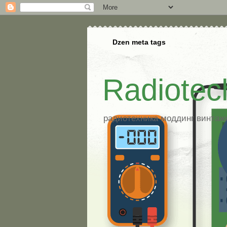
Dzen meta tags
Radiotec
радиотехника моддинг винтажна