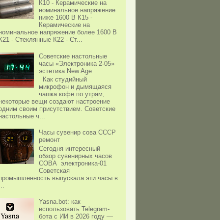
К10 - Керамические на
номинальное напряжение
ниже 1600 В К15 -
Керамические на
номинальное напряжение более 1600 В
К21 - Стеклянные К22 - Ст...
Советские настольные
часы «Электроника 2-05»
эстетика New Age
Как студийный
микрофон и дымящаяся
чашка кофе по утрам,
некоторые вещи создают настроение
одним своим присутствием. Советские
настольные ч...
Часы сувенир сова СССР
ремонт
Сегодня интересный
обзор сувенирных часов
СОВА электроника-01
Советская
промышленность выпускала эти часы в
...
Yasna.bot: как
использовать Telegram-
бота с ИИ в 2026 году —