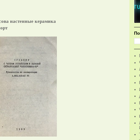
сова настенные керамика
порт
По