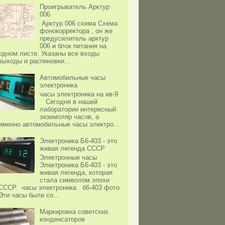
Проигрыватель Арктур
006
Арктур 006 схема Схема
фонокорректора , он же
предусилитель арктур
006 и блок питания на
одном листе. Указаны все входы
выходы и распиновки...
Автомобильные часы
электроника
часы электроника на ив-9
Сегодня в нашей
лаборатории интересный
экземпляр часов, а
именно автомобильные часы электро...
Электроника Б6-403 - это
живая легенда СССР
Электронные часы
Электроника Б6-403 - это
живая легенда, которая
стала символом эпохи
СССР. часы электроника б6-403 фото
Эти часы были со...
Маркировка советских
конденсаторов