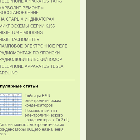
TELEPHONE APPARATUS ТАН-6
КАРБОЛИТ РЕМОНТ и
ВОССТАНОВЛЕНИЕ
НА СТАРЫХ ИНДИКАТОРАХ
МИКРОСХЕМЫ СЕРИИ К155
NIXIE TUBE MODDING
NIXIE TACHOMETER
ЛАМПОВОЕ ЭЛЕКТРОННОЕ РЕЛЕ
РАДИОМОНТАЖ ПО ЯПОНСКИ
РАДИОЛЮБИТЕЛЬСКИЙ ЮМОР
TELEPHONE APPARATUS TESLA
ARDUINO
пулярные статьи
Таблицы ESR
электролитических
конденсаторов
Неизвестный тип
электролитического
конденсатора / F=? гЦ
Алюминиевые электролитические
конденсаторы общего назначения,
сер...