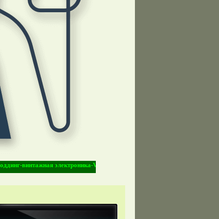
-винтажная электроника-Vintage Electronic-киберпанк