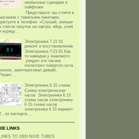
необычные сценарии и
лайфхаки
Представьте: вы стоите в
магазине с тяжёлыми пакетами,
диктуете в телефон: «Слушай, запиши
в список покупок на завтра: яйца, хлеб
и курицу....
Электроника 7 21 01
ремонт и восстановление
Электроника 7-21-01 Как
то намедни у знакомого
увидел эти часики
посмотрел повертел,куча
кнопок, заинтересовал девайс.
Решил...
Электроника 6 15 схема
Схема электрическая
часов Электроника 6.15
схема часов электроника
6 15 схема часов
электроника 6 15 вариант
2 , из паспорта ...
XIE LINKS
LINKS TO 1000 NIXIE TUBES