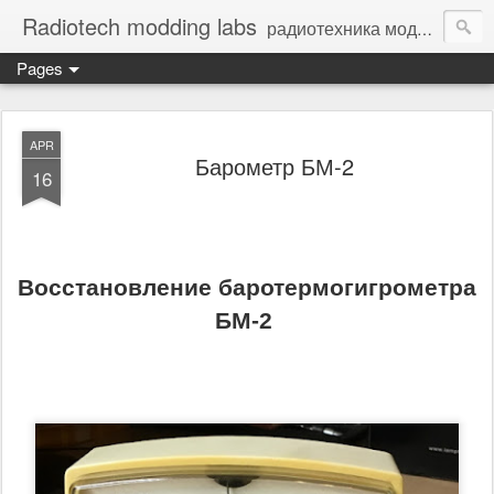
Radiotech modding labs
радиотехника моддинг винтажная электроника - Vintage Electronic
Pages
APR
Барометр БМ-2
16
Восстановление баротермогигрометра
БМ-2