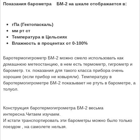
Показания барометра БМ-2 на шкале отображается в:
гПа (Гектопаскаль)
мм рт ст
Температура в Цельсиях
Влажность в процентах от 0-100%
Баротермогигрометр БМ-2 можно смело использовать как
домашнюю метеостанцию, в нем есть термометр, гигрометр и
барометр. т.к. показания для такого класса прибора очень
хорошие (если прибор не ковыряли). Температуру в
баротермогигрометре БМ-2 показывает не ртуть в барометре, а
толуол.
Конструкция баротермогигрометра БМ-2 весьма
интересна.Читаем изучаем.
И кстати транспортировать эти барометры можно было только
поездом , на самолете нельзя.