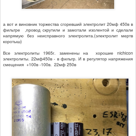
а вот и виновник торжества сгоревший электролит 20мф 450в в
фильтре ,провод скрутили и замотали изолентой и сделали
напрямую без неисправного электролита.(электролит мертв
коротыш)
Все электролиты 1965г. заменены на хорошие nichicon
электролиты. 22мф450в - в фильтр. И в регулятор напряжения
смещения +100в -100в.
22мф 250в