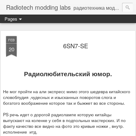
Radiotech modding labs
радиотехника моддинг винтажная электроника - Vintage Electronic
Pages
FEB
6SN7-SE
20
Радиолюбительский юмор.
Не мог пройти на али экспресс мимо этого шедевра китайского
словоблудия ,чудесных и изысканных поворотов слога и
богатого воображение которое так и быжжет во все стороны.
PS речь идет о дорогой радиолампе которую китайцы
выпускают на коленке у себя в подпольных мастерских. И по
факту качество все видно на фото это кривые ножки , внутр.
исполнение итд.