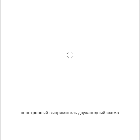
кенотронный выпрямитель двуханодный схема