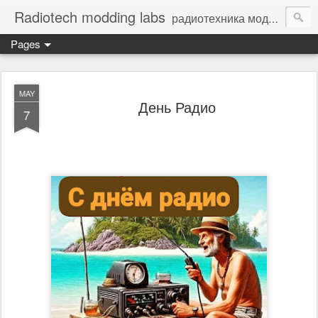
Radiotech modding labs
радиотехника моддинг винтажная электроника - Vintage Electronic
Pages
MAY
День Радио
7