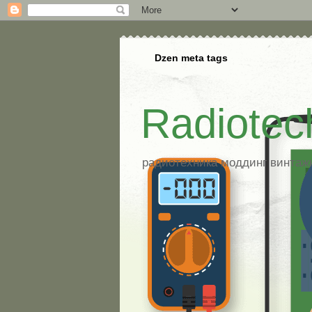
Dzen meta tags
Radiotec
радиотехника моддинг винтажна