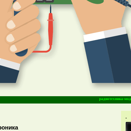
радиотехника-моддинг-ви
-
роника