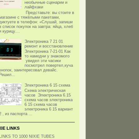
необычные сценарии и
лайфхаки
Представьте: вы стоите в
магазине с тяжёлыми пакетами,
диктуете в телефон: «Слушай, запиши
в список покупок на завтра: яйца, хлеб
и курицу....
Электроника 7 21 01
ремонт и восстановление
Электроника 7-21-01 Как
то намедни у знакомого
увидел эти часики
посмотрел повертел,куча
кнопок, заинтересовал девайс.
Решил...
Электроника 6 15 схема
Схема электрическая
часов Электроника 6.15
схема часов электроника
6 15 схема часов
электроника 6 15 вариант
2 , из паспорта ...
XIE LINKS
LINKS TO 1000 NIXIE TUBES