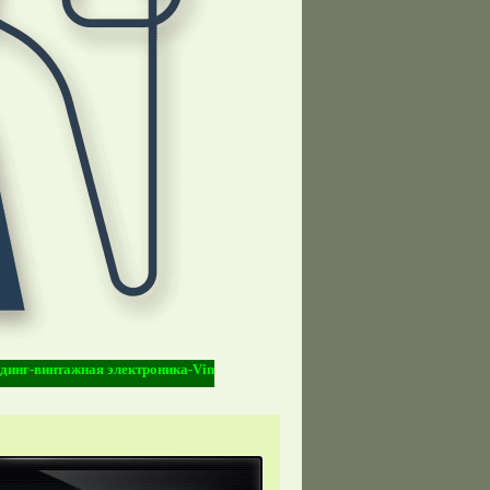
нтажная электроника-Vintage Electronic-киберпанк