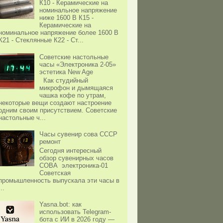
К10 - Керамические на
номинальное напряжение
ниже 1600 В К15 -
Керамические на
номинальное напряжение более 1600 В
К21 - Стеклянные К22 - Ст...
Советские настольные
часы «Электроника 2-05»
эстетика New Age
Как студийный
микрофон и дымящаяся
чашка кофе по утрам,
некоторые вещи создают настроение
одним своим присутствием. Советские
настольные ч...
Часы сувенир сова СССР
ремонт
Сегодня интересный
обзор сувенирных часов
СОВА электроника-01
Советская
промышленность выпускала эти часы в
...
Yasna.bot: как
использовать Telegram-
бота с ИИ в 2026 году —