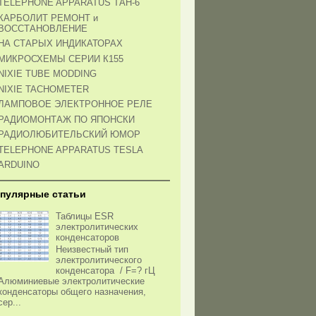
TELEPHONE APPARATUS ТАН-6
КАРБОЛИТ РЕМОНТ и
ВОССТАНОВЛЕНИЕ
НА СТАРЫХ ИНДИКАТОРАХ
МИКРОСХЕМЫ СЕРИИ К155
NIXIE TUBE MODDING
NIXIE TACHOMETER
ЛАМПОВОЕ ЭЛЕКТРОННОЕ РЕЛЕ
РАДИОМОНТАЖ ПО ЯПОНСКИ
РАДИОЛЮБИТЕЛЬСКИЙ ЮМОР
TELEPHONE APPARATUS TESLA
ARDUINO
пулярные статьи
Таблицы ESR
электролитических
конденсаторов
Неизвестный тип
электролитического
конденсатора / F=? гЦ
Алюминиевые электролитические
конденсаторы общего назначения,
сер...