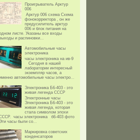
Проигрыватель Арктур
006
Арктур 006 схема Схема
фонокорректора , он же
предусилитель арктур
006 и блок питания на
одном листе. Указаны все входы
выходы и распиновки...
Автомобильные часы
электроника
часы электроника на ив-9
Сегодня в нашей
лаборатории интересный
экземпляр часов, а
именно автомобильные часы электро...
Электроника Б6-403 - это
живая легенда СССР
Электронные часы
Электроника Б6-403 - это
живая легенда, которая
стала символом эпохи
СССР. часы электроника б6-403 фото
Эти часы были со...
Маркировка советских
конденсаторов