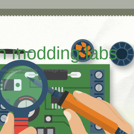
h modding labs
я электроника - Vintage Electronic