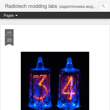
Radiotech modding labs
радиотехника моддинг винтажная электроника - Vintage Electronic
Pages
JUL
23