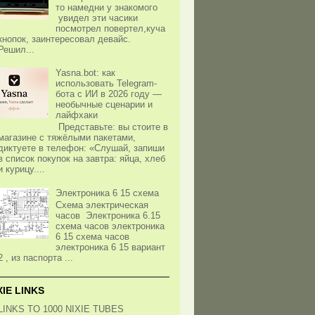
то намедни у знакомого
увидел эти часики
посмотрел повертел,куча
кнопок, заинтересовал девайс.
Решил...
Yasna.bot: как
использовать Telegram-
бота с ИИ в 2026 году —
необычные сценарии и
лайфхаки
Представьте: вы стоите в
магазине с тяжёлыми пакетами,
диктуете в телефон: «Слушай, запиши
в список покупок на завтра: яйца, хлеб
и курицу....
Электроника 6 15 схема
Схема электрическая
часов Электроника 6.15
схема часов электроника
6 15 схема часов
электроника 6 15 вариант
2 , из паспорта ...
XIE LINKS
LINKS TO 1000 NIXIE TUBES