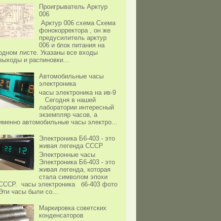
Проигрыватель Арктур
006
Арктур 006 схема Схема
фонокорректора , он же
предусилитель арктур
006 и блок питания на
одном листе. Указаны все входы
выходы и распиновки...
Автомобильные часы
электроника
часы электроника на ив-9
Сегодня в нашей
лаборатории интересный
экземпляр часов, а
именно автомобильные часы электро...
Электроника Б6-403 - это
живая легенда СССР
Электронные часы
Электроника Б6-403 - это
живая легенда, которая
стала символом эпохи
СССР. часы электроника б6-403 фото
Эти часы были со...
Маркировка советских
конденсаторов