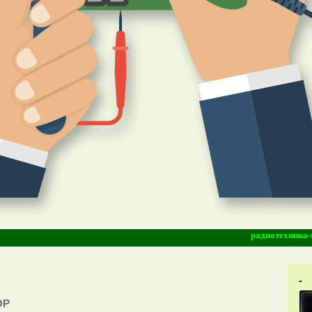
радиотехника-моддин
-
ОР