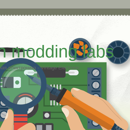
h modding labs
я электроника - Vintage Electronic