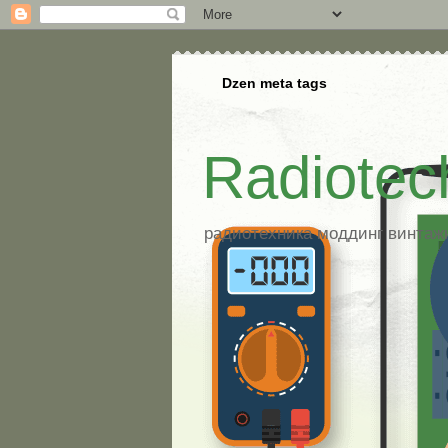
Dzen meta tags
Radiotec
радиотехника моддинг винтажна