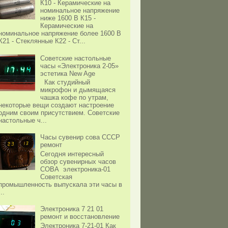
К10 - Керамические на
номинальное напряжение
ниже 1600 В К15 -
Керамические на
номинальное напряжение более 1600 В
К21 - Стеклянные К22 - Ст...
Советские настольные
часы «Электроника 2-05»
эстетика New Age
Как студийный
микрофон и дымящаяся
чашка кофе по утрам,
некоторые вещи создают настроение
одним своим присутствием. Советские
настольные ч...
Часы сувенир сова СССР
ремонт
Сегодня интересный
обзор сувенирных часов
СОВА электроника-01
Советская
промышленность выпускала эти часы в
...
Электроника 7 21 01
ремонт и восстановление
Электроника 7-21-01 Как