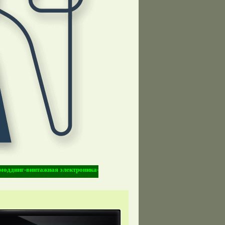
г-винтажная электроника-Vintage Electronic-киберпанк