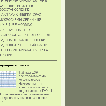
TELEPHONE APPARATUS ТАН-6
КАРБОЛИТ РЕМОНТ и
ВОССТАНОВЛЕНИЕ
НА СТАРЫХ ИНДИКАТОРАХ
МИКРОСХЕМЫ СЕРИИ К155
NIXIE TUBE MODDING
NIXIE TACHOMETER
ЛАМПОВОЕ ЭЛЕКТРОННОЕ РЕЛЕ
РАДИОМОНТАЖ ПО ЯПОНСКИ
РАДИОЛЮБИТЕЛЬСКИЙ ЮМОР
TELEPHONE APPARATUS TESLA
ARDUINO
пулярные статьи
Таблицы ESR
электролитических
конденсаторов
Неизвестный тип
электролитического
конденсатора / F=? гЦ
Алюминиевые электролитические
конденсаторы общего назначения,
сер...