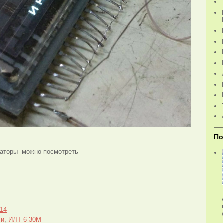
По
каторы можно посмотреть
014
ли
,
ИЛТ 6-30М