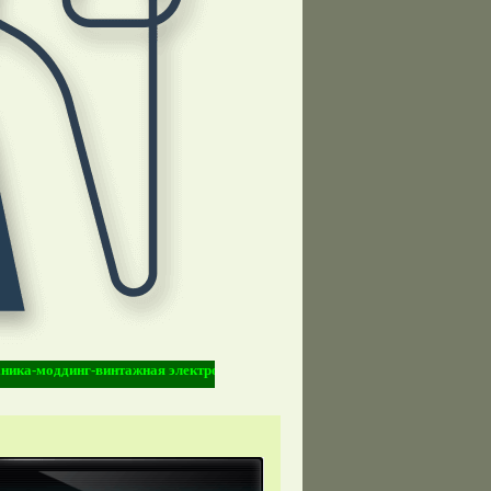
оддинг-винтажная электроника-Vintage Electronic-киберпанк