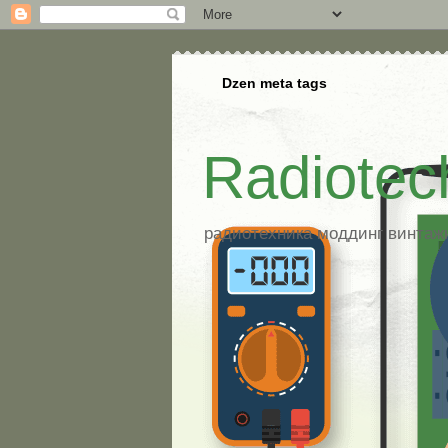
Dzen meta tags
Radiotec
радиотехника моддинг винтажна