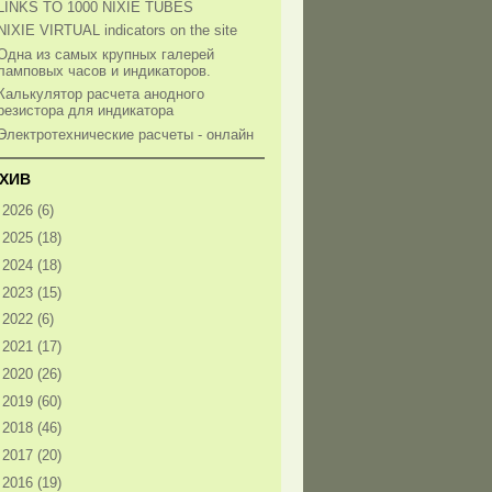
LINKS TO 1000 NIXIE TUBES
NIXIE VIRTUAL indicators on the site
Одна из самых крупных галерей
ламповых часов и индикаторов.
Калькулятор расчета анодного
резистора для индикатора
Электротехнические расчеты - онлайн
ХИВ
►
2026
(6)
►
2025
(18)
►
2024
(18)
►
2023
(15)
►
2022
(6)
►
2021
(17)
►
2020
(26)
►
2019
(60)
►
2018
(46)
►
2017
(20)
▼
2016
(19)