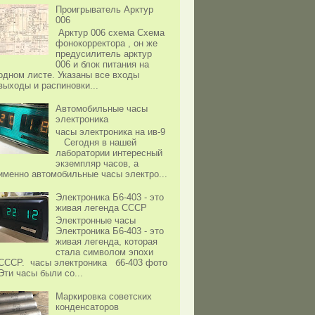
Проигрыватель Арктур
006
Арктур 006 схема Схема
фонокорректора , он же
предусилитель арктур
006 и блок питания на
одном листе. Указаны все входы
выходы и распиновки...
Автомобильные часы
электроника
часы электроника на ив-9
Сегодня в нашей
лаборатории интересный
экземпляр часов, а
именно автомобильные часы электро...
Электроника Б6-403 - это
живая легенда СССР
Электронные часы
Электроника Б6-403 - это
живая легенда, которая
стала символом эпохи
СССР. часы электроника б6-403 фото
Эти часы были со...
Маркировка советских
конденсаторов