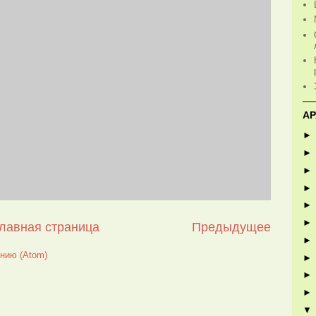
АР
лавная страница
Предыдущее
нию (Atom)