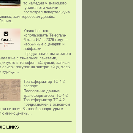
то намедни у знакомого
увидел эти часики
посмотрел повертел,куча
кнопок, заинтересовал девайс.
Решил...
Yasna.bot: как
использовать Telegram-
бота с ИИ в 2026 году —
необычные сценарии и
лайфхаки
Представьте: вы стоите в
магазине с тяжёлыми пакетами,
диктуете в телефон: «Слушай, запиши
в список покупок на завтра: яйца, хлеб
и курицу....
Трансформатор ТС-4-2
паспорт
Паспортные данные
трансформатора ТС-4-2
Трансформатор ТС-4-2
предназначен в основном
для питания бытовой аппаратуры с
люминисцентны...
XIE LINKS