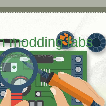
h modding labs
я электроника - Vintage Electronic