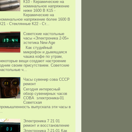
К10 - Керамические на
номинальное напряжение
ниже 1600 В К15 -
Керамические на
номинальное напряжение более 1600 В
К21 - Стеклянные К22 - Ст...
Советские настольные
часы «Электроника 2-05»
эстетика New Age
Как студийный
микрофон и дымящаяся
чашка кофе по утрам,
некоторые вещи создают настроение
одним своим присутствием. Советские
настольные ч...
Часы сувенир сова СССР
ремонт
Сегодня интересный
обзор сувенирных часов
СОВА электроника-01
Советская
промышленность выпускала эти часы в
...
Электроника 7 21 01
ремонт и восстановление
Электроника 7-21-01 Как