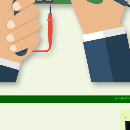
радиотехника-м
-