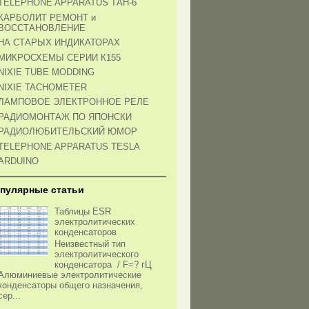
TELEPHONE APPARATUS ТАН-6
КАРБОЛИТ РЕМОНТ и
ВОССТАНОВЛЕНИЕ
НА СТАРЫХ ИНДИКАТОРАХ
МИКРОСХЕМЫ СЕРИИ К155
NIXIE TUBE MODDING
NIXIE TACHOMETER
ЛАМПОВОЕ ЭЛЕКТРОННОЕ РЕЛЕ
РАДИОМОНТАЖ ПО ЯПОНСКИ
РАДИОЛЮБИТЕЛЬСКИЙ ЮМОР
TELEPHONE APPARATUS TESLA
ARDUINO
пулярные статьи
Таблицы ESR
электролитических
конденсаторов
Неизвестный тип
электролитического
конденсатора / F=? гЦ
Алюминиевые электролитические
конденсаторы общего назначения,
сер...