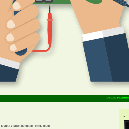
радиотехника-модди
-
торы ламповые теплые