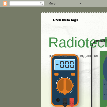
Dzen meta tags
Radiotec
радиотехника моддинг винтажна