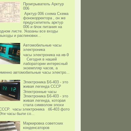
Проигрыватель Арктур
006
Арктур 006 схема Схема
фонокорректора , он же
предусилитель арктур
006 и блок питания на
одном листе. Указаны все входы
выходы и распиновки...
Автомобильные часы
электроника
часы электроника на ив-9
Сегодня в нашей
лаборатории интересный
экземпляр часов, а
именно автомобильные часы электро...
Электроника Б6-403 - это
живая легенда СССР
Электронные часы
Электроника Б6-403 - это
живая легенда, которая
стала символом эпохи
СССР. часы электроника б6-403 фото
Эти часы были со...
Маркировка советских
конденсаторов