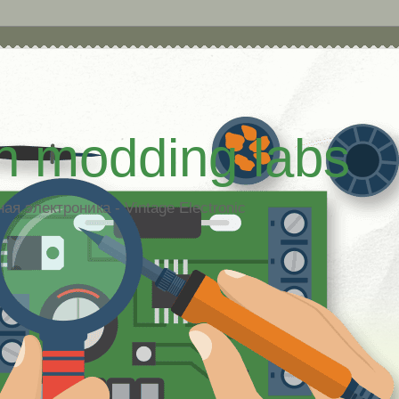
h modding labs
я электроника - Vintage Electronic