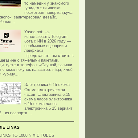
то намедни у знакомого
увидел эти часики
посмотрел повертел,куча
кнопок, заинтересовал девайс.
Решил...
Yasna.bot: как
использовать Telegram-
бота с ИИ в 2026 году —
необычные сценарии и
лайфхаки
Представьте: вы стоите в
магазине с тяжёлыми пакетами,
диктуете в телефон: «Слушай, запиши
в список покупок на завтра: яйца, хлеб
и курицу....
Электроника 6 15 схема
Схема электрическая
часов Электроника 6.15
схема часов электроника
6 15 схема часов
электроника 6 15 вариант
2 , из паспорта ...
XIE LINKS
LINKS TO 1000 NIXIE TUBES