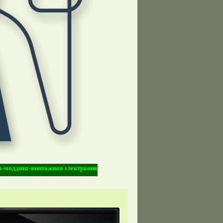
нг-винтажная электроника-Vintage Electronic-киберпанк