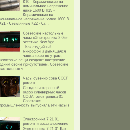
К10 - Керамические на
номинальное напряжение
ниже 1600 В К15 -
Керамические на
номинальное напряжение более 1600 В
К21 - Стеклянные К22 - Ст...
Советские настольные
часы «Электроника 2-05»
эстетика New Age
Как студийный
микрофон и дымящаяся
чашка кофе по утрам,
некоторые вещи создают настроение
одним своим присутствием. Советские
настольные ч...
Часы сувенир сова СССР
ремонт
Сегодня интересный
обзор сувенирных часов
СОВА электроника-01
Советская
промышленность выпускала эти часы в
...
Электроника 7 21 01
ремонт и восстановление
Электроника 7-21-01 Как