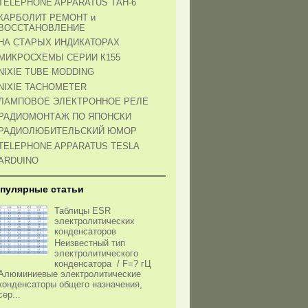
TELEPHONE APPARATUS ТАН-6
КАРБОЛИТ РЕМОНТ и
ВОССТАНОВЛЕНИЕ
НА СТАРЫХ ИНДИКАТОРАХ
МИКРОСХЕМЫ СЕРИИ К155
NIXIE TUBE MODDING
NIXIE TACHOMETER
ЛАМПОВОЕ ЭЛЕКТРОННОЕ РЕЛЕ
РАДИОМОНТАЖ ПО ЯПОНСКИ
РАДИОЛЮБИТЕЛЬСКИЙ ЮМОР
TELEPHONE APPARATUS TESLA
ARDUINO
пулярные статьи
Таблицы ESR
электролитических
конденсаторов
Неизвестный тип
электролитического
конденсатора / F=? гЦ
Алюминиевые электролитические
конденсаторы общего назначения,
сер...